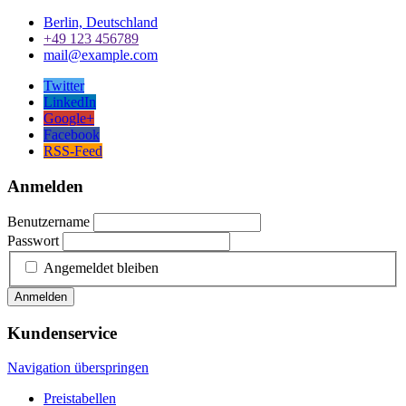
Berlin, Deutschland
+49 123 456789
mail@example.com
Twitter
LinkedIn
Google+
Facebook
RSS-Feed
Anmelden
Benutzername
Passwort
Angemeldet bleiben
Anmelden
Kundenservice
Navigation überspringen
Preistabellen