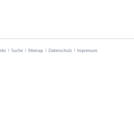
avigation
inks
Suche
Sitemap
Datenschutz
Impressum
berspringen