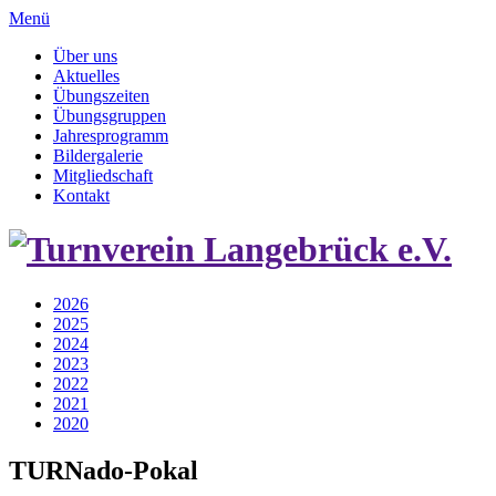
Menü
Über uns
Aktuelles
Übungszeiten
Übungsgruppen
Jahresprogramm
Bildergalerie
Mitgliedschaft
Kontakt
2026
2025
2024
2023
2022
2021
2020
TURNado-Pokal